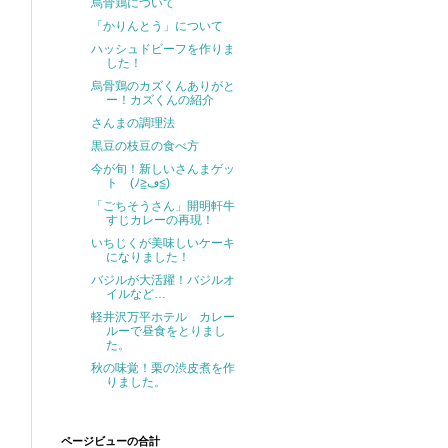
烏骨鶏について
「かりんとう」について
ハッシュドビーフを作りま
した！
烏骨鶏のカズくんありがと
ー！カズくんの紹介
さんまの調理法
黒豆の枝豆の食べ方
今が旬！新しいさんまゲッ
ト (ﾉ≧ڡ≦)
「ごちそうさん」開明軒牛
すじカレーの再現！
いちじくが美味しいケーキ
になりました！
バジルが大活躍！バジルオ
イルなど…
軽井沢万平ホテル カレー
ルーで昼食をとりまし
た。
秋の味覚！栗の渋皮煮を作
りました。
ページビューの合計