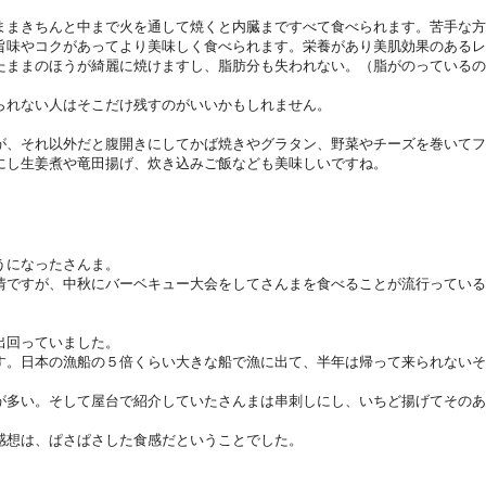
まきちんと中まで火を通して焼くと内臓まですべて食べられます。苦手な方
旨味やコクがあってより美味しく食べられます。栄養があり美肌効果のあるレ
たままのほうが綺麗に焼けますし、脂肪分も失われない。（脂がのっているの
られない人はそこだけ残すのがいいかもしれません。
、それ以外だと腹開きにしてかば焼きやグラタン、野菜やチーズを巻いてフ
にし生姜煮や竜田揚げ、炊き込みご飯なども美味しいですね。
うになったさんま。
情ですが、中秋にバーベキュー大会をしてさんまを食べることが流行っている
出回っていました。
す。日本の漁船の５倍くらい大きな船で漁に出て、半年は帰って来られないそ
が多い。そして屋台で紹介していたさんまは串刺しにし、いちど揚げてそのあ
感想は、ぱさぱさした食感だということでした。