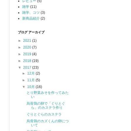
レビュー
(5)
雑学
(11)
雑学、コツ
(3)
新商品紹介
(2)
ブログ アーカイブ
►
2021
(1)
►
2020
(7)
►
2019
(4)
►
2018
(19)
▼
2017
(23)
►
12月
(2)
►
11月
(5)
▼
10月
(16)
とり野菜みそを作ってみた
い
烏骨鶏の卵で「ぐりとぐ
ら」のカステラ作り
ぐりとぐらのカステラ
烏骨鶏のカズくんの卵につ
いて