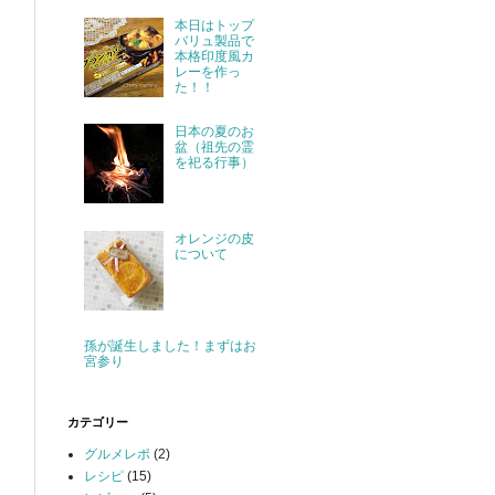
本日はトップ
バリュ製品で
本格印度風カ
レーを作っ
た！！
日本の夏のお
盆（祖先の霊
を祀る行事）
オレンジの皮
について
孫が誕生しました！まずはお
宮参り
カテゴリー
グルメレポ
(2)
レシピ
(15)