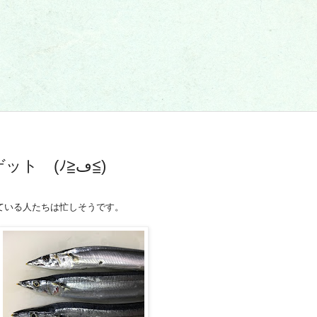
今が旬！新しいさんまゲット (ﾉ≧ڡ≦)
ている人たちは忙しそうです。