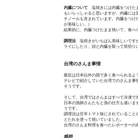
内臓について
塩焼きには内臓をつけたま
もいらっしゃると思いますが、内臓には
チノールも含まれています。内臓をつけ
が美味しい。）
結果的に、内臓つけたまま焼いて、食べ
調理法
塩焼きがいちばん美味しいですが
ライにしたり、頭と内臓を取って筒切り
台湾のさんま事情
最近は日本以外の国で多く食べられるよ
テレビで紹介していた台湾でのさんま事
そうです。
そして、台湾ではさんまはすべて冷凍で
日本の漁師さんたちと漁の仕方も違いま
うです。
調理法は甘辛トマト味にされていること
とたれを塗って焼いていました。
台湾のさんま料理を食べたレポーターの
感想