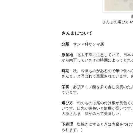
さんまの選び方や
さんまについて
分類
サンマ科サンマ属
原産地
北太平洋に生息していて、日本で
から南下していきその時期によってとれ
時期
秋。冷凍ものがあるので年中食べら
さんま」と呼ばれて重宝されています。
栄養
必須アミノ酸を多く含む良質のたんぱく
でいます。
選び方
旬のものは尾の付け根が黄色くな
いです。口先が黄色いと鮮度が高いです
大漁さんま 脂がのって美味しい。
下処理
塩焼きにするときは内臓をつけた
られます。）